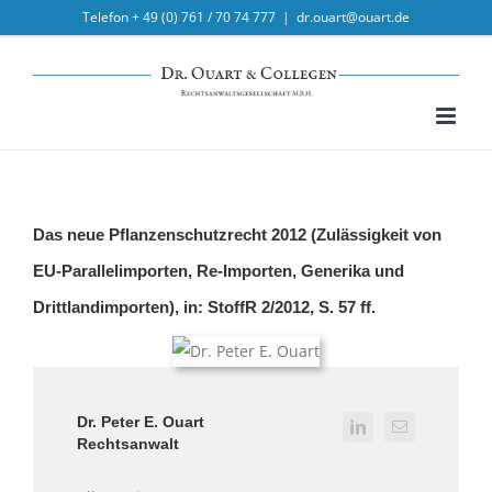
Skip
Telefon + 49 (0) 761 / 70 74 777
|
dr.ouart@ouart.de
to
content
Das neue Pflanzenschutzrecht 2012 (Zulässigkeit von
EU-Parallelimporten, Re-Importen, Generika und
Drittlandimporten), in: StoffR 2/2012, S. 57 ff.
Dr. Peter E. Ouart
Rechtsanwalt