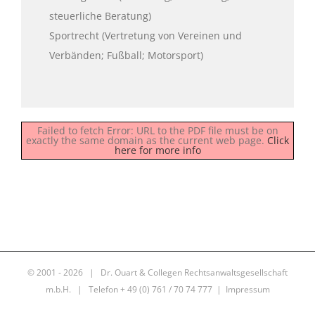
steuerliche Beratung)
Sportrecht (Vertretung von Vereinen und
Verbänden; Fußball; Motorsport)
Failed to fetch Error: URL to the PDF file must be on
exactly the same domain as the current web page.
Click
here for more info
© 2001 -
2026 | Dr. Ouart & Collegen Rechtsanwaltsgesellschaft
m.b.H. | Telefon + 49 (0) 761 / 70 74 777 |
Impressum