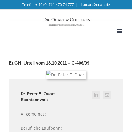
Skip
Telefon + 49 (0) 761 / 70 74 777
|
dr.ouart@ouart.de
to
content
EuGH, Urteil vom 18.10.2011 – C-406/09
Dr. Peter E. Ouart
Rechtsanwalt
Allgemeines:
Berufliche Laufbahn: