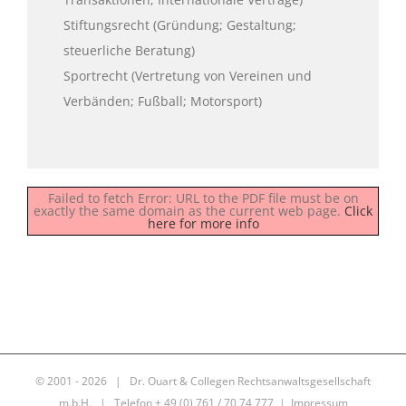
Stiftungsrecht (Gründung; Gestaltung;
steuerliche Beratung)
Sportrecht (Vertretung von Vereinen und
Verbänden; Fußball; Motorsport)
Failed to fetch Error: URL to the PDF file must be on
exactly the same domain as the current web page.
Click
here for more info
© 2001 -
2026 | Dr. Ouart & Collegen Rechtsanwaltsgesellschaft
m.b.H. | Telefon + 49 (0) 761 / 70 74 777 |
Impressum