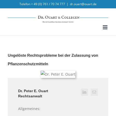
Skip
Telefon + 49 (0) 761 / 70 74 777
|
dr.ouart@ouart.de
to
content
Ungelöste Rechtsprobleme bei der Zulassung von
Pflanzenschutzmitteln
Dr. Peter E. Ouart
Rechtsanwalt
Allgemeines: