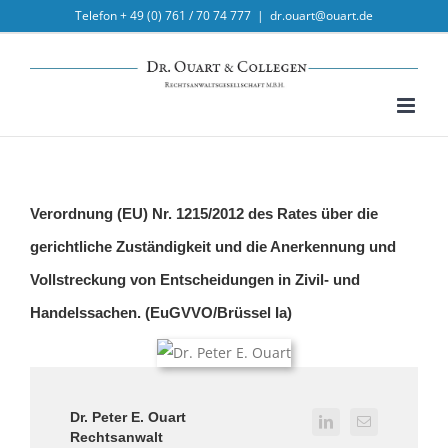
Skip
Telefon + 49 (0) 761 / 70 74 777
|
dr.ouart@ouart.de
to
content
Verordnung (EU) Nr. 1215/2012 des Rates über die
gerichtliche Zuständigkeit und die Anerkennung und
Vollstreckung von Entscheidungen in Zivil- und
Handelssachen. (EuGVVO/Brüssel Ia)
Dr. Peter E. Ouart
Rechtsanwalt