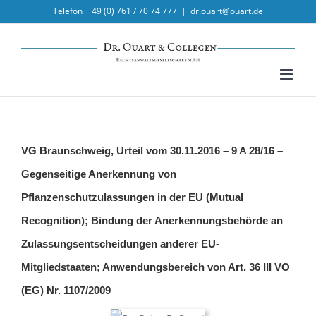
Skip
Telefon + 49 (0) 761 / 70 74 777
|
dr.ouart@ouart.de
to
content
VG Braunschweig, Urteil vom 30.11.2016 – 9 A 28/16 –
Gegenseitige Anerkennung von
Pflanzenschutzulassungen in der EU (Mutual
Recognition); Bindung der Anerkennungsbehörde an
Zulassungsentscheidungen anderer EU-
Mitgliedstaaten; Anwendungsbereich von Art. 36 III VO
(EG) Nr. 1107/2009